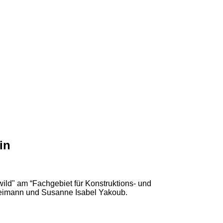
in
ild" am “Fachgebiet für Konstruktions- und
n Reimann und Susanne Isabel Yakoub.